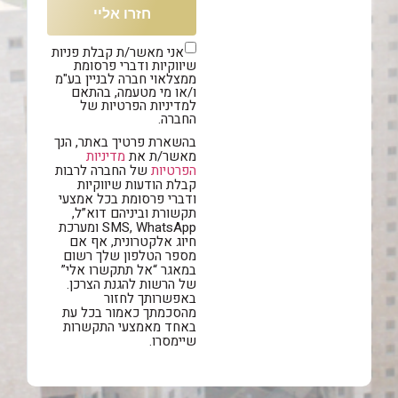
חזרו אליי
אני מאשר/ת קבלת פניות
שיווקיות ודברי פרסומת
ממצלאוי חברה לבניין בע"מ
ו/או מי מטעמה, בהתאם
למדיניות הפרטיות של
החברה.
בהשארת פרטיך באתר, הנך
מאשר/ת את
מדיניות
הפרטיות
של החברה לרבות
קבלת הודעות שיווקיות
ודברי פרסומת בכל אמצעי
תקשורת וביניהם דוא”ל,
SMS, WhatsApp ומערכת
חיוג אלקטרונית, אף אם
מספר הטלפון שלך רשום
במאגר “אל תתקשרו אלי”
של הרשות להגנת הצרכן.
באפשרותך לחזור
מהסכמתך כאמור בכל עת
באחד מאמצעי התקשרות
שיימסרו.