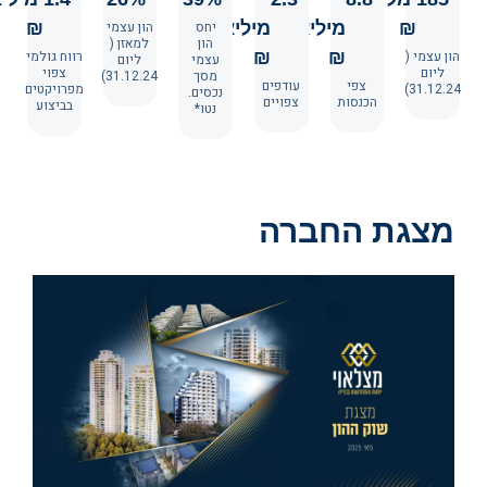
₪
מיליארד 
יחס
מיליארד 
הון עצמי
₪
הון
למאזן (
הון עצמי (
₪
₪
רווח גולמי
עצמי
ליום
ליום
צפוי
מסך
31.12.24)
צפי
עודפים
31.12.24)
מפרויקטים
נכסים.
הכנסות
צפויים
בביצוע
נטו*
מצגת החברה