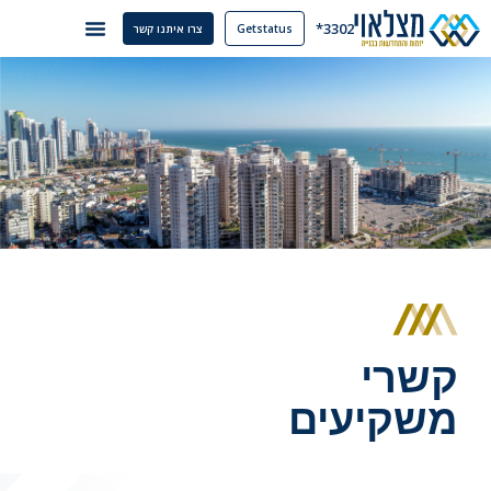
3302*
Getstatus
צרו איתנו קשר
קשרי
משקיעים