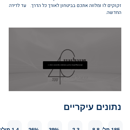
זקוקים לו ומלווה אתכם בביטחון לאורך כל הדרך. עד לדירה
החדשה.
Please accept פונקציונלי, אנליטיקה, פרסום cookies to access this content
נתונים עיקריים
185
 מליוני 
8.8
2.3
%
39
%
26
1.4