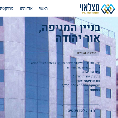
ראשי
אודותינו
פרויקטים
בניין המניפה,
אור יהודה
הושלמו ואוכלסו
בניין משרדים אייקוני בצורת מניפה שנעשה לאחד הסמלים
אזור התעשייה של אור יהודה
עיר:
אור יהודה
כתובת:
יהדות קנדה 3
סוג פרויקט:
יזמות
תעסוקה ומסחר במ״ר:
4,700
סטטוס:
נמכר
חזרה לפרויקטים