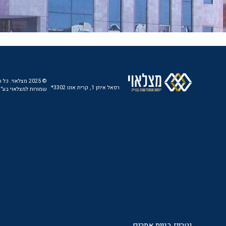
© 2025 מצלאוי. כל
רפאל איתן 1, קרית אונו 3302*
שמורות למצלאוי בע”
נטרייז בניית אתרים