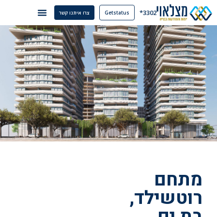
3302*
Getstatus
צרו איתנו קשר
מתחם
רוטשילד,
בת ים