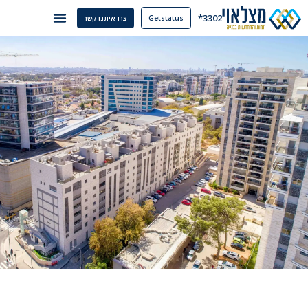
3302*
Getstatus
צרו איתנו קשר