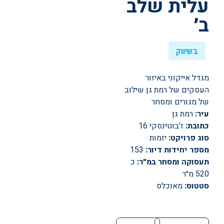
עלית שלב
ב׳
בשיווק
מגדל אייקוני באיזור
העסקים של רמת גן שילוב
של מגורים ומסחר
עיר:
רמת גן
כתובת:
ז'בוטינסקי 16
סוג פרויקט:
יזמות
מספר יחידות דיור:
153
תעסוקה ומסחר במ״ר:
כ
520 מ״ר
סטטוס:
מאוכלס