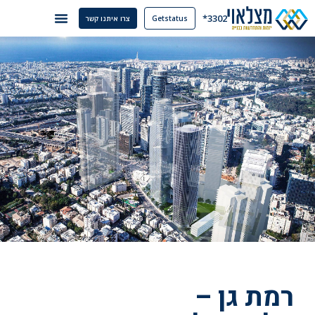
3302*
Getstatus
צרו איתנו קשר
רמת גן –