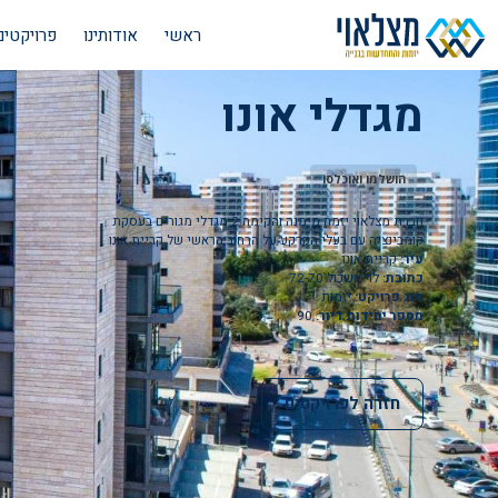
ראשי
אודותינו
פרויקטים
מגדלי אונו
הושלמו ואוכלסו
חברת מצלאוי יזמה מימנה והקימה 2 מגדלי מגורים בעסקת
קומבינציה עם בעלי הקרקע על הרחוב הראשי של קריית אונו
עיר:
קריית אונו
כתובת:
לוי אשכול 72-70
סוג פרויקט:
יזמות
מספר יחידות דיור:
90
חזרה לפרויקטים