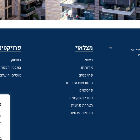
מצלאוי
פרויקטים
 הזכויות
מ
ראשי
בשיווק
אודותינו
בתכנון והקמה
פרויקטים
אוכלס והושלם
התחדשות עירונית
פרסומים
קשרי משקיעים
א
הצהרת נגישות
מדיניות פרטיות
ה
ה
ב