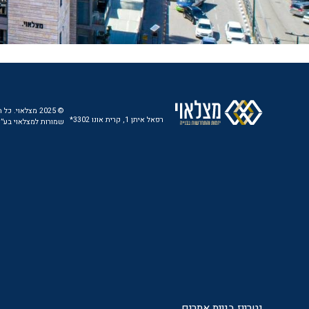
© 2025 מצלאוי. כל
רפאל איתן 1, קרית אונו 3302*
שמורות למצלאוי בע”
נטרייז בניית אתרים